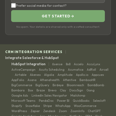
Prefer social media for contact?
GET STARTED
→
No spam. Your details are shared only with a vetted consultant.
|
CRM INTEGRATION SERVICES
Integrate Salesforce & HubSpot
|
HubSpot Integration
6sense
8x8
Accelo
AccuLynx
·
·
·
·
ActiveCampaign
Acuity Scheduling
Acumatica
AdRoll
Aircall
·
·
·
·
Airtable
Akeneo
Algolia
Amplitude
Apollo.io
Appcues
·
·
·
·
·
·
·
AppFolio
Asana
Athenahealth
Attentive
BambooHR
·
·
·
·
·
BigCommerce
BigQuery
Birdeye
Bloomreach
BombBomb
·
·
·
·
·
Bombora
Box
Braze
Brevo
Clay
DocuSign
Gong
·
·
·
·
·
·
·
Google Ads
LinkedIn Sales Navigator
Mailchimp
·
·
·
Microsoft Teams
PandaDoc
Power BI
QuickBooks
Salesloft
·
·
·
·
·
Shopify
Snowflake
Stripe
WhatsApp
WooCommerce
·
·
·
·
·
WordPress
Zapier
Zendesk
Zoom
ZoomInfo
ChatGPT
·
·
·
·
·
·