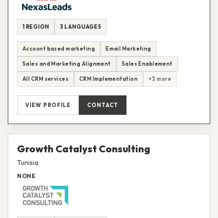
1 REGION
3 LANGUAGES
Account based marketing
Email Marketing
Sales and Marketing Alignment
Sales Enablement
All CRM services
CRM Implementation
+3 more
VIEW PROFILE
CONTACT
Growth Catalyst Consulting
Tunisia
NONE