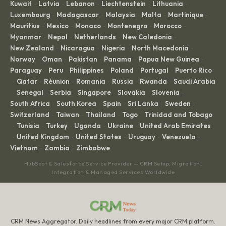
Kuwait
Latvia
Lebanon
Liechtenstein
Lithuania
·
·
·
·
·
Luxembourg
Madagascar
Malaysia
Malta
Martinique
·
·
·
·
·
Mauritius
Mexico
Monaco
Montenegro
Morocco
·
·
·
·
·
Myanmar
Nepal
Netherlands
New Caledonia
·
·
·
·
New Zealand
Nicaragua
Nigeria
North Macedonia
·
·
·
·
Norway
Oman
Pakistan
Panama
Papua New Guinea
·
·
·
·
·
Paraguay
Peru
Philippines
Poland
Portugal
Puerto Rico
·
·
·
·
·
Qatar
Réunion
Romania
Russia
Rwanda
Saudi Arabia
·
·
·
·
·
·
Senegal
Serbia
Singapore
Slovakia
Slovenia
·
·
·
·
·
·
South Africa
South Korea
Spain
Sri Lanka
Sweden
·
·
·
·
·
Switzerland
Taiwan
Thailand
Togo
Trinidad and Tobago
·
·
·
·
Tunisia
Turkey
Uganda
Ukraine
United Arab Emirates
·
·
·
·
·
United Kingdom
United States
Uruguay
Venezuela
·
·
·
·
·
Vietnam
Zambia
Zimbabwe
·
·
HubSpot & Salesforce Service Provider — CRM Setup, Migration,
Integration & Managed Services Worldwide
CRM News Aggregator. Daily headlines from every major CRM platform.